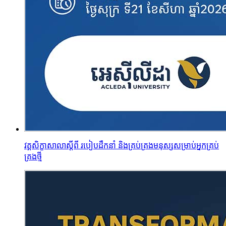
វគ្គសិក្ខាសាលាស្តីពី របៀបដឹកនាំ និងគ្រប់គ្រងមនុស្សសម្រាប់អ្នកគ្រប់
គ្រងថ្មី