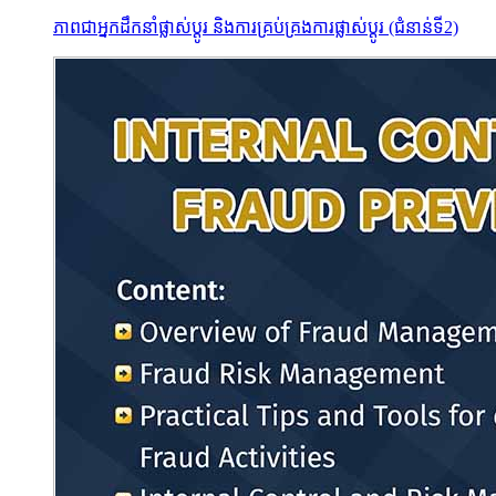
ភាពជាអ្នកដឹកនាំផ្លាស់ប្តូរ និងការគ្រប់គ្រងការផ្លាស់ប្តូរ (ជំនាន់ទី2)