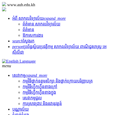
www.aub.edu.kh
អំពី សាកលវិទ្យាល័យ
expand_more
ព័ត៌មាន សាកលវិទ្យាល័យ
ព័ត៌មាន
ឱកាសការងារ
search
ស្វែងរក
person
ប្រព័ន្ធស្វ័យប្រវត្តិកម្ម សាកលវិទ្យាល័យ ពាណិជ្ជសាស្រ្ត អេ
ស៊ីលីដា
menu
សេវាកម្ម
expand_more
កម្មវិធីថ្នាក់​ឧត្តមសិក្សា និង​ថ្នាក់​ក្រោយ​បរិញ្ញាបត្រ
កម្មវិធីហ្វឹកហ្វឺនខាងក្រៅ
កម្មវិធីហ្វឹកហ្វឺនខាងក្នុង
សេវាកម្មជួល
ការស្រាវជ្រាវ និងនវានុវត្តន៍
បណ្ណាល័យ
ទំនាក់ទំនង