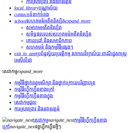
ការស្រាវជ្រាវ និងនវានុវត្តន៍
local_library
បណ្ណាល័យ
contacts
ទំនាក់ទំនង
school
សហគមន៍អតីតនិស្សិត
expand_more
សមាគមអតីតនិស្សិត
សមិទ្ធផលរបស់សហគមន៍អតីតនិស្សិត
គោលដៅ និងសមាជិកភាព
សហគមន៍ និងកម្មវិធីផ្សេងៗ
exit_to_app
ប្រព័ន្ធស្វ័យប្រវត្តិកម្ម សាកលវិទ្យាល័យ ពាណិជ្ជសាស្រ្ត
អេស៊ីលីដា
សេវាកម្ម
expand_more
កម្មវិធីថ្នាក់ឧត្តមសិក្សា និងថ្នាក់ក្រោយបរិញ្ញាបត្រ
កម្មវិធីហ្វឹកហ្វឺនខាងក្រៅ
កម្មវិធីហ្វឹកហ្វឺនខាងក្នុង
សេវាកម្មជួល
ការស្រាវជ្រាវ និងនវានុវត្តន៍
navigate_next
សេវាកម្ម
navigate_next
កម្មវិធីហ្វឹកហ្វឺនខាង
ក្រៅ
navigate_next
វគ្គហ្វឹកហ្វឺនថ្មីៗ