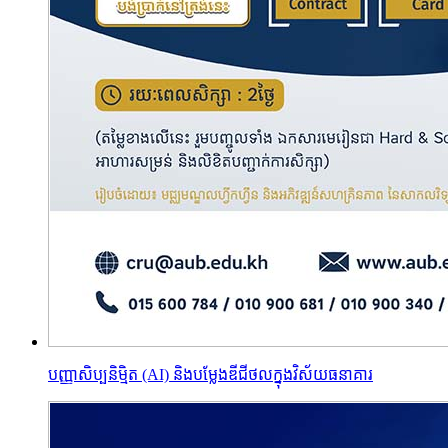
បញ្ញាសិប្បនិម្មិត (AI) និងបម្លែងឌីជីថលក្នុងវិស័យធនាគារ