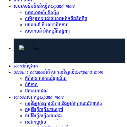
សហគមន៍អតីតនិស្សិត
expand_more
សមាគមអតីតនិស្សិត
សមិទ្ធផលរបស់សហគមន៍អតីតនិស្សិត
គោលដៅ និងសមាជិកភាព
សហគមន៍ និងកម្មវិធីផ្សេងៗ
close
search
ស្វែងរក
account_balance
អំពី សាកលវិទ្យាល័យ
expand_more
ព័ត៌មាន សាកលវិទ្យាល័យ
ព័ត៌មាន
ឱកាសការងារ
school
សេវាកម្ម
expand_more
កម្មវិធីថ្នាក់ឧត្តមសិក្សា និងថ្នាក់ក្រោយបរិញ្ញាបត្រ
កម្មវិធីហ្វឹកហ្វឺនខាងក្រៅ
កម្មវិធីហ្វឹកហ្វឺនខាងក្នុង
សេវាកម្មជួល