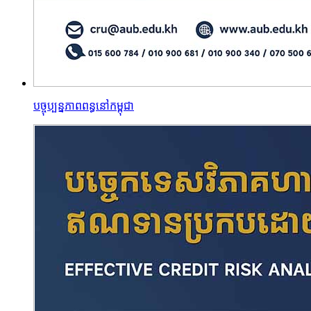
បច្ចុប្បន្នភាពពន្ធនៅកម្ពុជា