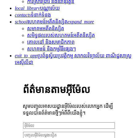
ការស្រាវជ្រាវ និងនវានុវត្តន៍
local_library
បណ្ណាល័យ
contacts
ទំនាក់ទំនង
school
សហគមន៍អតីតនិស្សិត
expand_more
សមាគមអតីតនិស្សិត
សមិទ្ធផលរបស់សហគមន៍អតីតនិស្សិត
គោលដៅ និងសមាជិកភាព
សហគមន៍ និងកម្មវិធីផ្សេងៗ
exit_to_app
ប្រព័ន្ធស្វ័យប្រវត្តិកម្ម សាកលវិទ្យាល័យ ពាណិជ្ជសាស្រ្ត
អេស៊ីលីដា
ព័ត៌មានតាមអ៊ីម៉ែល
សូមបញ្ចូលអាសយដ្ឋានអ៊ីម៉ែលរបស់លោកអ្នក ដើម្បី
ទទួលបានព័ត៌មានថ្មីៗអំពីពីយើងខ្ញុំ។