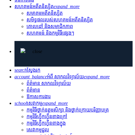
សហគមន៍អតីតនិស្សិត
expand_more
សមាគមអតីតនិស្សិត
សមិទ្ធផលរបស់សហគមន៍អតីតនិស្សិត
គោលដៅ និងសមាជិកភាព
សហគមន៍ និងកម្មវិធីផ្សេងៗ
close
search
ស្វែងរក
account_balance
អំពី សាកលវិទ្យាល័យ
expand_more
ព័ត៌មាន សាកលវិទ្យាល័យ
ព័ត៌មាន
ឱកាសការងារ
school
សេវាកម្ម
expand_more
កម្មវិធីថ្នាក់ឧត្តមសិក្សា និងថ្នាក់ក្រោយបរិញ្ញាបត្រ
កម្មវិធីហ្វឹកហ្វឺនខាងក្រៅ
កម្មវិធីហ្វឹកហ្វឺនខាងក្នុង
សេវាកម្មជួល