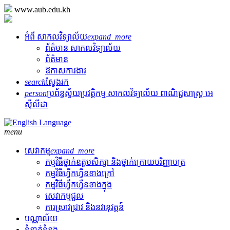
www.aub.edu.kh
អំពី សាកលវិទ្យាល័យ
expand_more
ព័ត៌មាន សាកលវិទ្យាល័យ
ព័ត៌មាន
ឱកាសការងារ
search
ស្វែងរក
person
ប្រព័ន្ធស្វ័យប្រវត្តិកម្ម សាកលវិទ្យាល័យ ពាណិជ្ជសាស្រ្ត អេ
ស៊ីលីដា
menu
សេវាកម្ម
expand_more
កម្មវិធីថ្នាក់​ឧត្តមសិក្សា និង​ថ្នាក់​ក្រោយ​បរិញ្ញាបត្រ
កម្មវិធីហ្វឹកហ្វឺនខាងក្រៅ
កម្មវិធីហ្វឹកហ្វឺនខាងក្នុង
សេវាកម្មជួល
ការស្រាវជ្រាវ និងនវានុវត្តន៍
បណ្ណាល័យ
ទំនាក់ទំនង