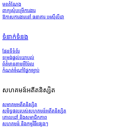
មុខតំណែង
ពាក្យសុំបម្រើការងារ
ឱកាសការងារនៅ ធនាគារ អេស៊ីលីដា
ទំនាក់ទំនង
ផែនទីទំព័រ
ទម្រង់ផ្តល់យោបល់
ព័ត៌មានតាមអ៊ីម៉ែល
កំណត់ចំណាំផ្នែកច្បាប់
សហគមន៍អតីតនិស្សិត
សមាគមអតីតនិស្សិត
សមិទ្ធផលរបស់សហគមន៍អតីតនិស្សិត
គោលដៅ និងសមាជិកភាព
សហគមន៍ និងកម្មវិធីផ្សេងៗ