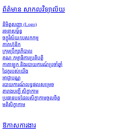
ព័ត៌មាន សាកលវិទ្យាល័យ
និមិត្តសញ្ញា (Logo)
រចនាសម្ព័ន្ធ
ចក្ខុវិស័យ/បេសកកម្ម
ភាគហ៊ុនិក
ក្រុមប្រឹក្សាភិបាល
គណៈកម្មាធិការប្រតិបត្តិ
កាតាឡុក និងរបាយការណ៍ប្រចាំឆ្នាំ
ដៃគូរបស់យើង
អាជ្ញាបណ្ណ
របាយការណ៍លទ្ធផលសម្រេច
តារាងបញ្ជី សិក្ខាកាម
ប្រធានបទដែលសិក្ខាកាមចូលចិត្ត
មតិសិក្ខាកាម
ឱកាសការងារ