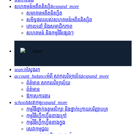
សហគមន៍អតីតនិស្សិត
expand_more
សមាគមអតីតនិស្សិត
សមិទ្ធផលរបស់សហគមន៍អតីតនិស្សិត
គោលដៅ និងសមាជិកភាព
សហគមន៍ និងកម្មវិធីផ្សេងៗ
close
search
ស្វែងរក
account_balance
អំពី សាកលវិទ្យាល័យ
expand_more
ព័ត៌មាន សាកលវិទ្យាល័យ
ព័ត៌មាន
ឱកាសការងារ
school
សេវាកម្ម
expand_more
កម្មវិធីថ្នាក់ឧត្តមសិក្សា និងថ្នាក់ក្រោយបរិញ្ញាបត្រ
កម្មវិធីហ្វឹកហ្វឺនខាងក្រៅ
កម្មវិធីហ្វឹកហ្វឺនខាងក្នុង
សេវាកម្មជួល