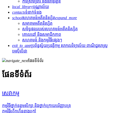
ការស្រាវជ្រាវ និងនវានុវត្តន៍
local_library
បណ្ណាល័យ
contacts
ទំនាក់ទំនង
school
សហគមន៍អតីតនិស្សិត
expand_more
សមាគមអតីតនិស្សិត
សមិទ្ធផលរបស់សហគមន៍អតីតនិស្សិត
គោលដៅ និងសមាជិកភាព
សហគមន៍ និងកម្មវិធីផ្សេងៗ
exit_to_app
ប្រព័ន្ធស្វ័យប្រវត្តិកម្ម សាកលវិទ្យាល័យ ពាណិជ្ជសាស្រ្ត
អេស៊ីលីដា
navigate_next
ផែនទីទំព័រ
ផែនទីទំព័រ
សេវាកម្ម
កម្មវិធីថ្នាក់ឧត្តមសិក្សា និងថ្នាក់ក្រោយបរិញ្ញាបត្រ
កម្មវិធីហ្វឹកហ្វឺនខាងក្រៅ