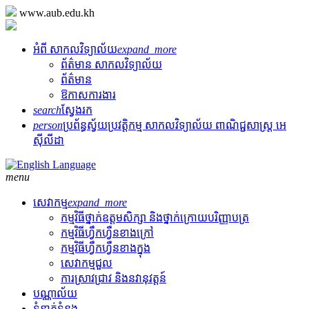
www.aub.edu.kh
អំពី សាកលវិទ្យាល័យ
expand_more
ព័ត៌មាន សាកលវិទ្យាល័យ
ព័ត៌មាន
ឱកាសការងារ
search
ស្វែងរក
person
ប្រព័ន្ធស្វ័យប្រវត្តិកម្ម សាកលវិទ្យាល័យ ពាណិជ្ជសាស្រ្ត អេ
ស៊ីលីដា
menu
សេវាកម្ម
expand_more
កម្មវិធីថ្នាក់​ឧត្តមសិក្សា និង​ថ្នាក់​ក្រោយ​បរិញ្ញាបត្រ
កម្មវិធីហ្វឹកហ្វឺនខាងក្រៅ
កម្មវិធីហ្វឹកហ្វឺនខាងក្នុង
សេវាកម្មជួល
ការស្រាវជ្រាវ និងនវានុវត្តន៍
បណ្ណាល័យ
ទំនាក់ទំនង