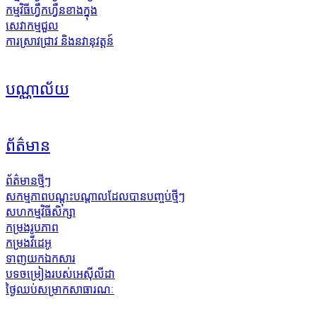
កម្មវិធីហ្វឹកហ្វឺនខាងក្នុង
សេវាកម្មជួល
ការស្រាវជ្រាវ និងនវានុវត្តន៍
បណ្ណាល័យ
ព័ត៌មាន
ព័ត៌មានថ្មីៗ
សកម្មភាព​បណ្តុះបណ្តាល​ដែល​បាន​បញ្ចប់​ថ្មីៗ
សហកម្មវិធីសិក្សា
កម្រងរូបភាព
កម្រងវីដេអូ
ទាញយកឯកសារ
បទចម្រៀងរបស់អេស៊ីលីដា
ថ្ងៃឈប់សម្រាកសាធារណៈ